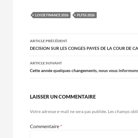
LOI DE FINANCE 2026
PLFSS 2026
Navigation
ARTICLE PRÉCÉDENT
des
DECISION SUR LES CONGES PAYES DE LA COUR DE C
articles
ARTICLE SUIVANT
Cette année quelques changements, nous vous informons de
LAISSER UN COMMENTAIRE
Votre adresse e-mail ne sera pas publiée.
Les champs obli
Commentaire
*