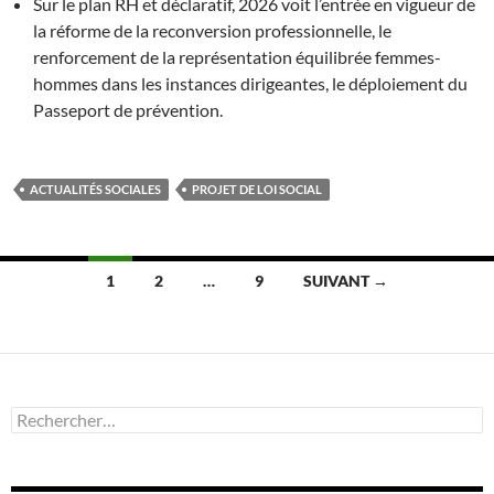
Sur le plan RH et déclaratif, 2026 voit l’entrée en vigueur de
la réforme de la reconversion professionnelle, le
renforcement de la représentation équilibrée femmes-
hommes dans les instances dirigeantes, le déploiement du
Passeport de prévention.
ACTUALITÉS SOCIALES
PROJET DE LOI SOCIAL
Navigation
1
2
…
9
SUIVANT →
des
articles
Rechercher :