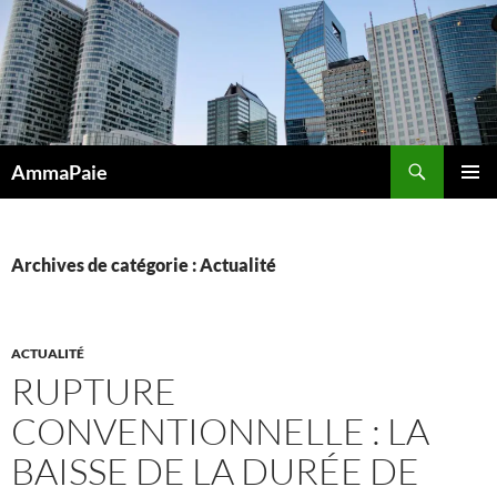
Aller
au
contenu
Recherche
AmmaPaie
MENU
PRINCI
Archives de catégorie : Actualité
ACTUALITÉ
RUPTURE
CONVENTIONNELLE : LA
BAISSE DE LA DURÉE DE