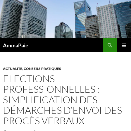
Aller
au
contenu
Recherche
AmmaPaie
MENU
PRINCI
ACTUALITÉ
,
CONSEILS PRATIQUES
ELECTIONS
PROFESSIONNELLES :
SIMPLIFICATION DES
DÉMARCHES D’ENVOI DES
PROCÈS VERBAUX