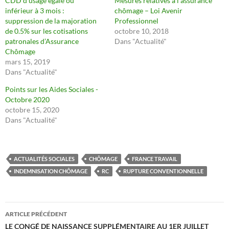
CDD d’usage égale ou
Mesures relatives à l’assurance
inférieur à 3 mois :
chômage – Loi Avenir
suppression de la majoration
Professionnel
de 0.5% sur les cotisations
octobre 10, 2018
patronales d’Assurance
Dans "Actualité"
Chômage
mars 15, 2019
Dans "Actualité"
Points sur les Aides Sociales -
Octobre 2020
octobre 15, 2020
Dans "Actualité"
ACTUALITÉS SOCIALES
CHÔMAGE
FRANCE TRAVAIL
INDEMNISATION CHÔMAGE
RC
RUPTURE CONVENTIONNELLE
Navigation
ARTICLE PRÉCÉDENT
des
LE CONGÉ DE NAISSANCE SUPPLÉMENTAIRE AU 1ER JUILLET