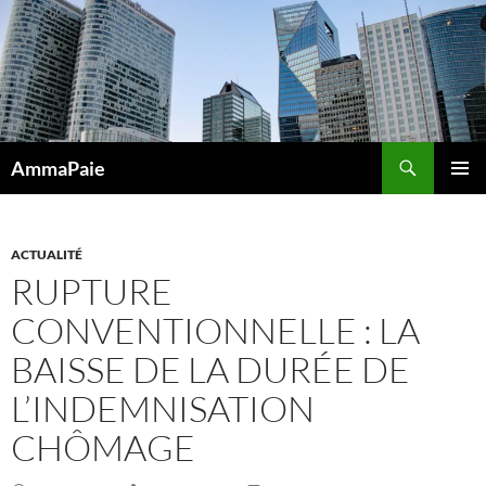
Aller
au
contenu
Recherche
AmmaPaie
MENU
PRINCI
ACTUALITÉ
RUPTURE
CONVENTIONNELLE : LA
BAISSE DE LA DURÉE DE
L’INDEMNISATION
CHÔMAGE