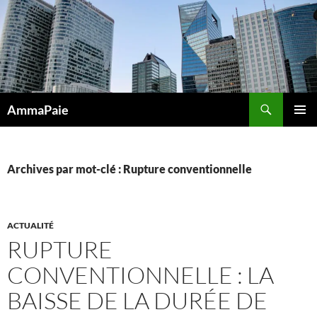
Aller
au
contenu
Recherche
AmmaPaie
MENU
PRINCI
Archives par mot-clé : Rupture conventionnelle
ACTUALITÉ
RUPTURE
CONVENTIONNELLE : LA
BAISSE DE LA DURÉE DE