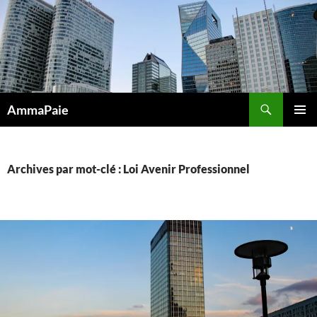
Aller
au
contenu
Recherche
AmmaPaie
MENU
PRINCI
Archives par mot-clé : Loi Avenir Professionnel