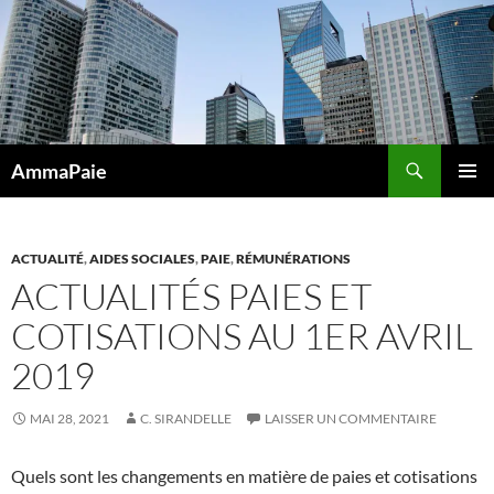
Aller
au
contenu
Recherche
AmmaPaie
MENU
PRINCI
ACTUALITÉ
,
AIDES SOCIALES
,
PAIE
,
RÉMUNÉRATIONS
ACTUALITÉS PAIES ET
COTISATIONS AU 1ER AVRIL
2019
MAI 28, 2021
C. SIRANDELLE
LAISSER UN COMMENTAIRE
Quels sont les changements en matière de paies et cotisations