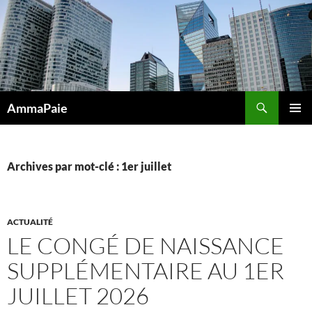
Aller
au
contenu
Recherche
AmmaPaie
MENU
PRINCI
Archives par mot-clé : 1er juillet
ACTUALITÉ
LE CONGÉ DE NAISSANCE
SUPPLÉMENTAIRE AU 1ER
JUILLET 2026